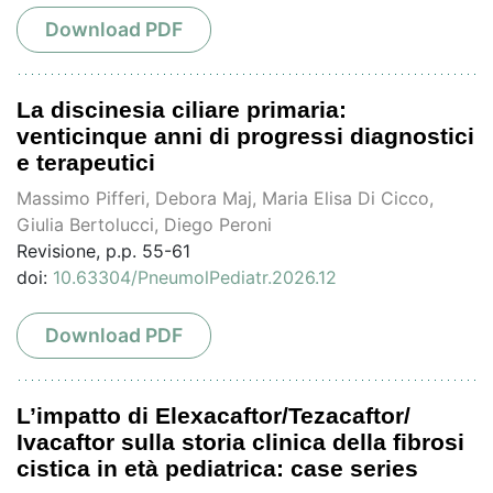
Download PDF
La discinesia ciliare primaria:
venticinque anni di progressi diagnostici
e terapeutici
Massimo Pifferi, Debora Maj, Maria Elisa Di Cicco,
Giulia Bertolucci, Diego Peroni
Revisione, p.p. 55-61
doi:
10.63304/PneumolPediatr.2026.12
Download PDF
L’impatto di Elexacaftor/Tezacaftor/
Ivacaftor sulla storia clinica della fibrosi
cistica in età pediatrica: case series