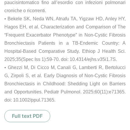
paucisintomatico fino all’esordio con infezioni polmonari
croniche o ricorrenti.
• Bekele SK, Neda WN, Atnafu TA, Yigzaw HD, Anley HY,
Hagos EH, et al. Characterization and Comparison of The
“Frequent Exacerbator Phenotype” in Non-Cystic Fibrosis
Bronchiectasis Patients in a TB-Endemic Country: A
Hospital-Based Comparative Study. Ethiop J Health Sci.
2025;35(Spec Iss 1):59-70. doi: 10.4314/ejhs.v35i1.7S.
• Ghezzi M, Di Cicco M, Canali G, Lamberti R, Bertolucci
G, Zirpoli S, et al. Early Diagnosis of Non-Cystic Fibrosis
Bronchiectasis in Childhood: Shedding Light on Barriers
and Opportunities. Pediatr Pulmonol. 2025;60(11):e71365.
doi: 10.1002/ppul.71365.
Full text PDF