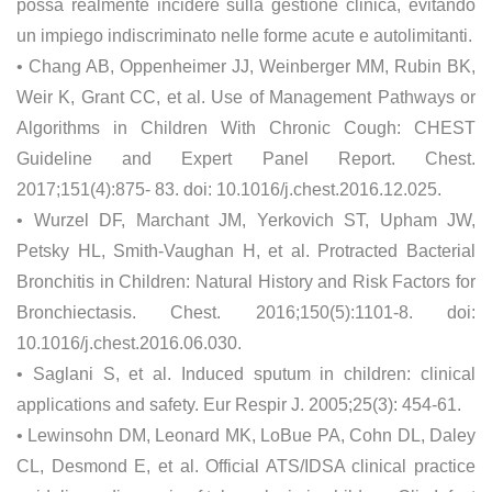
possa realmente incidere sulla gestione clinica, evitando
un impiego indiscriminato nelle forme acute e autolimitanti.
• Chang AB, Oppenheimer JJ, Weinberger MM, Rubin BK,
Weir K, Grant CC, et al. Use of Management Pathways or
Algorithms in Children With Chronic Cough: CHEST
Guideline and Expert Panel Report. Chest.
2017;151(4):875- 83. doi: 10.1016/j.chest.2016.12.025.
• Wurzel DF, Marchant JM, Yerkovich ST, Upham JW,
Petsky HL, Smith-Vaughan H, et al. Protracted Bacterial
Bronchitis in Children: Natural History and Risk Factors for
Bronchiectasis. Chest. 2016;150(5):1101-8. doi:
10.1016/j.chest.2016.06.030.
• Saglani S, et al. Induced sputum in children: clinical
applications and safety. Eur Respir J. 2005;25(3): 454-61.
• Lewinsohn DM, Leonard MK, LoBue PA, Cohn DL, Daley
CL, Desmond E, et al. Official ATS/IDSA clinical practice