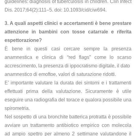
guidelines: diagnosis of tuberculosis in children. Clin Infect
Dis. 2017;64(2):111–5. doi: 10.1093/cid/ciw694.
3. A quali aspetti clinici e accertamenti è bene prestare
attenzione in bambini con
tosse catarrale e riferita
espettorazione?
È bene in questi casi cercare sempre la presenza
anamnestica e clinica di “red flags” come lo scarso
accrescimento, la presenza di ippocratismo digitale, il dato
anamnestico di emoftoe, valori di saturazione ridotti.
E’ importante valutare la durata dei sintomi e i trattamenti
effettuati prima della valutazione. Sicuramente è utile
eseguire una radiografia del torace e qualora possibile una
spirometria.
Nel sospetto di una bronchite batterica protratta è possibile
avviare un trattamento antibiotico empirico con molecola
ad ampio spettro per almeno 2 settimane valutandone il