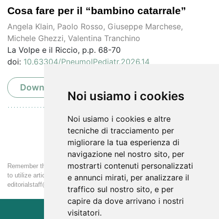
Cosa fare per il “bambino catarrale”
Angela Klain, Paolo Rosso, Giuseppe Marchese,
Michele Ghezzi, Valentina Tranchino
La Volpe e il Riccio, p.p. 68-70
doi:
10.63304/PneumolPediatr.2026.14
Download PDF
Noi usiamo i cookies
Noi usiamo i cookies e altre
tecniche di tracciamento per
migliorare la tua esperienza di
navigazione nel nostro sito, per
mostrarti contenuti personalizzati
Remember that the download is free only for personal use. If you want
to utilize articles for large distribution, please contact us at
e annunci mirati, per analizzare il
editorialstaff@pneumologiapediatrica.it
traffico sul nostro sito, e per
capire da dove arrivano i nostri
visitatori.