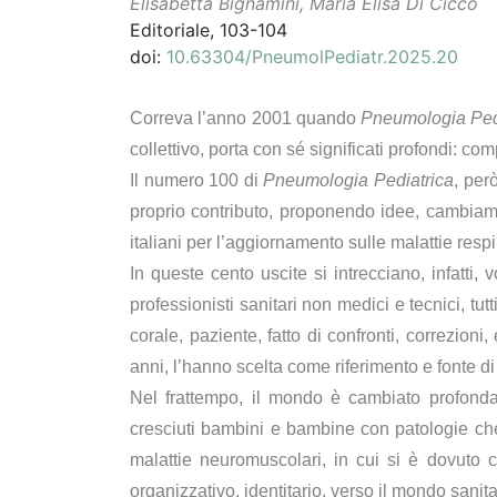
Elisabetta Bignamini, Maria Elisa Di Cicco
Editoriale, 103-104
doi:
10.63304/PneumolPediatr.2025.20
Correva l’anno 2001 quando
Pneumologia Ped
collettivo, porta con sé significati profondi: 
Il numero 100 di
Pneumologia Pediatrica
, per
proprio contributo, proponendo idee, cambiamen
italiani per l’aggiornamento sulle malattie respira
In queste cento uscite si intrecciano, infatti
professionisti sanitari non medici e tecnici, tu
corale, paziente, fatto di confronti, correzioni,
anni, l’hanno scelta come riferimento e fonte 
Nel frattempo, il mondo è cambiato profondam
cresciuti bambini e bambine con patologie che,
malattie neuromuscolari, in cui si è dovuto
organizzativo, identitario, verso il mondo sanita