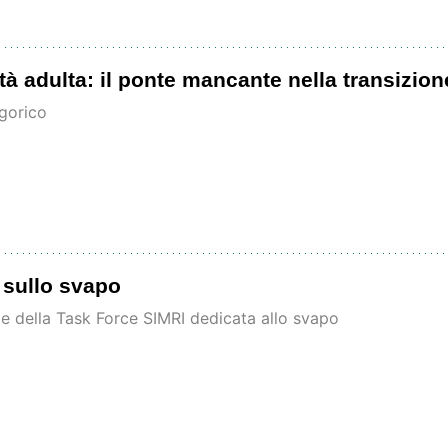
età adulta: il ponte mancante nella transizion
egorico
I sullo svapo
me della Task Force SIMRI dedicata allo svapo