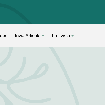
sues
Invia Articolo
La rivista