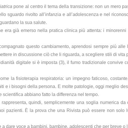
atrica
pone al centro il tema della transizione: non un mero p
lo sguardo rivolto all’infanzia e all’adolescenza e nel riconosci
iguardano la sua salute.
 era già emerso nella pratica clinica più attenta: i minorenni 
e accompagnato questo cambiamento, aprendosi sempre più alle 
ettere in discussione ciò che li riguarda, a scegliere stili di vita
idianità digitale si è imposta (3), il fumo tradizionale convi
 come la fisioterapia respiratoria: un impegno faticoso, costa
iti e i bisogni della persona. E molte patologie, oggi meglio des
 scientifica abbiano fatto la differenza nel tempo.
rappresenta, quindi, semplicemente una soglia numerica da c
uoi pazienti. È la prova che una Rivista può essere non solo
e a dare voce a bambini, bambine, adolescenti che per breve o l