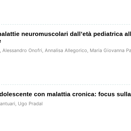
lattie neuromuscolari dall’età pediatrica all’
e
 Alessandro Onofri, Annalisa Allegorico, Maria Giovanna Pag
adolescente con malattia cronica: focus sulla 
antuari, Ugo Pradal