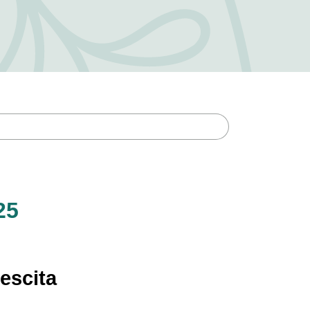
25
escita