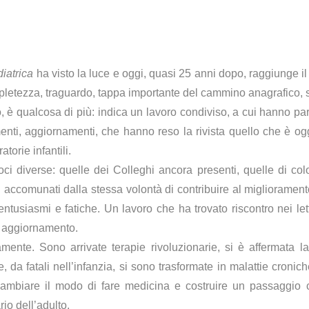
iatrica
ha visto la luce e oggi, quasi 25 anni dopo, raggiunge 
completezza, traguardo, tappa importante del cammino anagrafico,
ò, è qualcosa di più: indica un lavoro condiviso, a cui hanno pa
ti, aggiornamenti, che hanno reso la rivista quello che è oggi
torie infantili.
, voci diverse: quelle dei Colleghi ancora presenti, quelle di c
tti accomunati dalla stessa volontà di contribuire al miglioramento
 entusiasmi e fatiche. Un lavoro che ha trovato riscontro nei lett
di aggiornamento.
ente. Sono arrivate terapie rivoluzionarie, si è affermata la
 da fatali nell’infanzia, si sono trasformate in malattie croni
 cambiare il modo di fare medicina e costruire un passaggio 
rio dell’adulto.